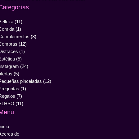
Categorías
Belleza
(11)
Comida
(1)
Complementos
(3)
Compras
(12)
Disfraces
(1)
Estética
(5)
Instagram
(24)
ofertas
(5)
Pequeñas pinceladas
(12)
Preguntas
(1)
Regalos
(7)
SLHSO
(11)
Menu
Inicio
Acerca de