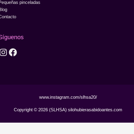
Pequeñas pinceladas
Blog
Contacto
Síguenos
Instagram
Facebook
www.instagram.com/slhsa20/
Copyright © 2026
(SLHSA) silohubierasabidoantes.com