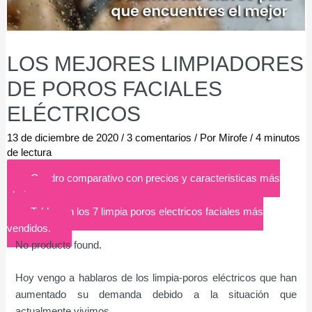
LOS MEJORES LIMPIADORES
DE POROS FACIALES
ELÉCTRICOS
13 de diciembre de 2020
/
3 comentarios
/ Por
Mirofe
/
4 minutos
de lectura
Cuadro comparativo con precios y caracteristicas más
abajo
Tabla con los 7 limpia poros electricos faciales más
vendidos.
No products found.
Hoy vengo a hablaros de los limpia-poros eléctricos que han
aumentado su demanda debido a la situación que
actualmente vivimos.