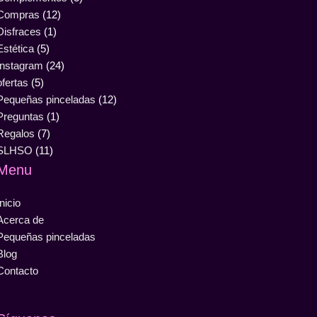
Compras
(12)
Disfraces
(1)
Estética
(5)
Instagram
(24)
ofertas
(5)
Pequeñas pinceladas
(12)
Preguntas
(1)
Regalos
(7)
SLHSO
(11)
Menu
Inicio
Acerca de
Pequeñas pinceladas
Blog
Contacto