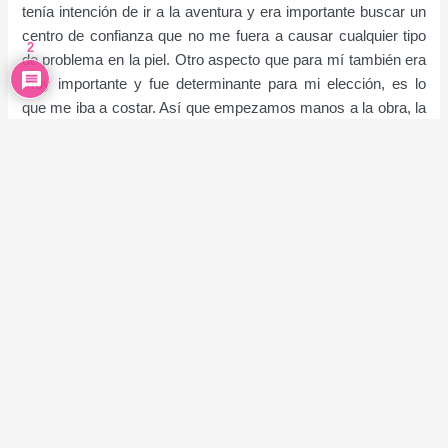
tenía intención de ir a la aventura y era importante buscar un
centro de confianza que no me fuera a causar cualquier tipo
2
de problema en la piel. Otro aspecto que para mí también era
muy importante y fue determinante para mi elección, es lo
que me iba a costar. Así que empezamos manos a la obra, la
verdad es que al principio me asustaba un poco, me habían
dicho que no me iba a doler pero mi umbral de dolor es bajo y
no sabía a qué me exponía, pero como se suele decir “Para
lucir hay sufrir”
¿QUÉ ES EL LASER DIODO?
Me explicaron cómo funciona este método:
El láser de diodo es un tratamiento médico-estético, este en
concreto, sirve para depilar, es un sistema de depilación
definitiva que transforma la luz emitida en calor para destruir
las células germinativas
. Mejora la calidad de la piel ayudando
a eliminar el pelo enquistado, la diferencia con otros láser, es