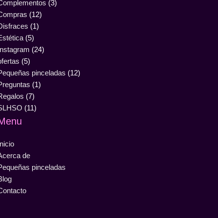
Complementos
(3)
Compras
(12)
Disfraces
(1)
Estética
(5)
Instagram
(24)
ofertas
(5)
Pequeñas pinceladas
(12)
Preguntas
(1)
Regalos
(7)
SLHSO
(11)
Menu
Inicio
Acerca de
Pequeñas pinceladas
Blog
Contacto