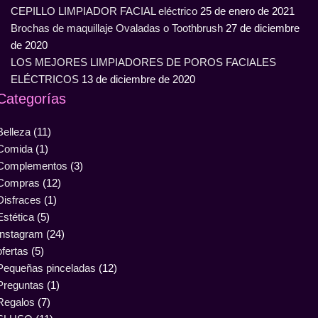
CEPILLO LIMPIADOR FACIAL eléctrico
25 de enero de 2021
Brochas de maquillaje Ovaladas o Toothbrush
27 de diciembre
de 2020
LOS MEJORES LIMPIADORES DE POROS FACIALES
ELÉCTRICOS
13 de diciembre de 2020
Categorías
Belleza
(11)
Comida
(1)
Complementos
(3)
Compras
(12)
Disfraces
(1)
Estética
(5)
Instagram
(24)
ofertas
(5)
Pequeñas pinceladas
(12)
Preguntas
(1)
Regalos
(7)