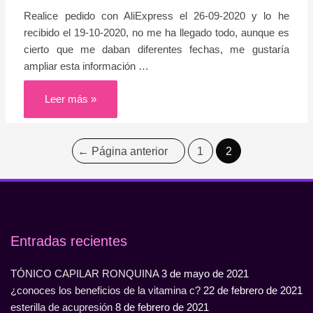
Realice pedido con AliExpress el 26-09-2020 y lo he
recibido el 19-10-2020, no me ha llegado todo, aunque es
cierto que me daban diferentes fechas, me gustaría
ampliar esta información …
Pedido
Leer más »
AliExpress
NAVEGACIÓN
←
Página anterior
1
2
DE
ENTRADAS
Entradas recientes
TÓNICO CAPILAR RONQUINA
3 de mayo de 2021
¿conoces los beneficios de la vitamina c?
22 de febrero de 2021
esterilla de acupresión
8 de febrero de 2021