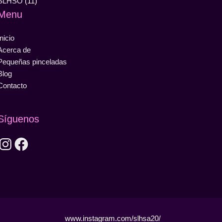
SLHSO
(11)
Menu
Inicio
Acerca de
Pequeñas pinceladas
Blog
Contacto
Síguenos
Instagram
Facebook
www.instagram.com/slhsa20/