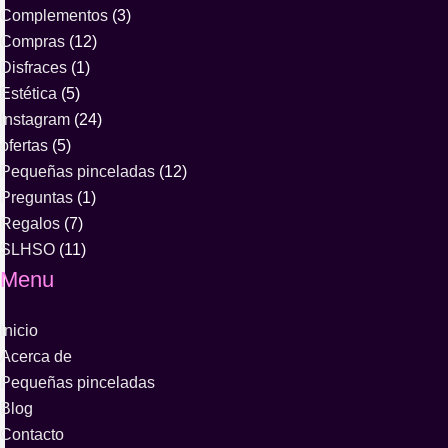
Complementos
(3)
Compras
(12)
Disfraces
(1)
Estética
(5)
Instagram
(24)
ofertas
(5)
Pequeñas pinceladas
(12)
Preguntas
(1)
Regalos
(7)
SLHSO
(11)
Menu
Inicio
Acerca de
Pequeñas pinceladas
Blog
Contacto